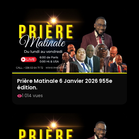
Prière Matinale 6 Janvier 2026 955e
édition.
1 014 vues
visibility