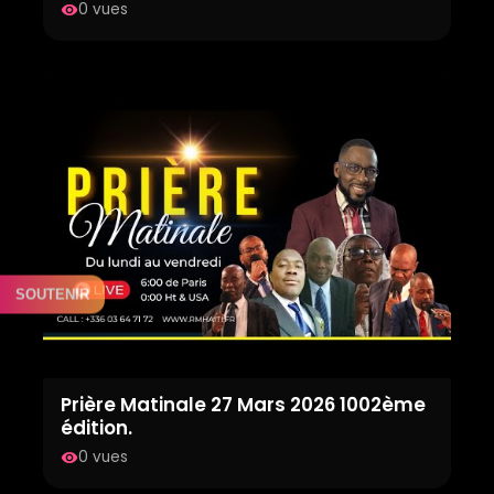
0 vues
visibility
SOUTENIR
Prière Matinale 27 Mars 2026 1002ème
édition.
0 vues
visibility