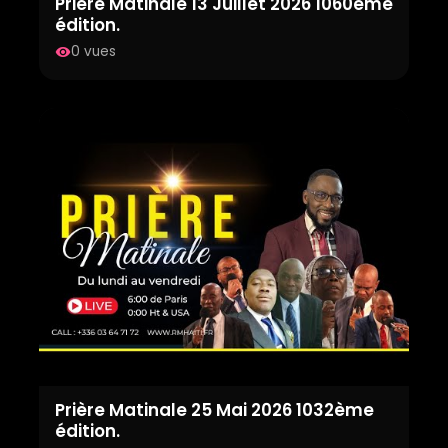
Prière Matinale 13 Juillet 2026 1060ème
édition.
0 vues
visibility
Prière Matinale 25 Mai 2026 1032ème
édition.