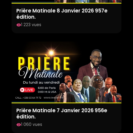
Prière Matinale 8 Janvier 2026 957e
édition.
1 223 vues
visibility
Prière Matinale 7 Janvier 2026 956e
édition.
1 060 vues
visibility