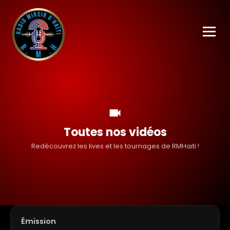
videocam
Toutes nos vidéos
Redécouvrez les lives et les tournages de RMHaiti !
Émission