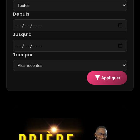
Depuis
Jusqu’à
Trier par
filter_alt
Appliquer