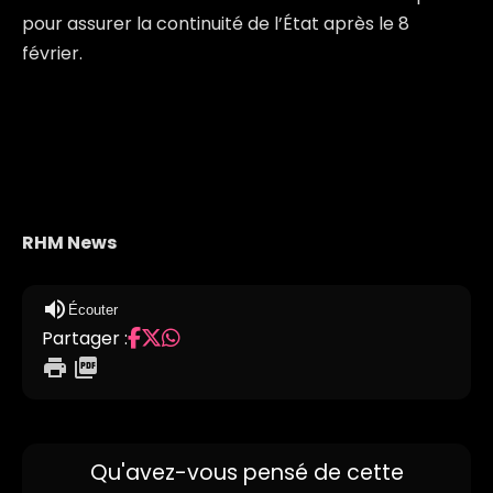
pour assurer la continuité de l’État après le 8
février.
RHM News
volume_up
Écouter
Partager :
print
picture_as_pdf
Qu'avez-vous pensé de cette