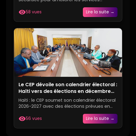
consulaires et accélérer la ...
visibility
58 vues
Lire la suite →
Le CEP dévoile son calendrier électoral :
Haïti vers des élections en décembre
2026
Haïti : le CEP soumet son calendrier électoral
2026-2027 avec des élections prévues en
décembre 2026 et des...
visibility
56 vues
Lire la suite →