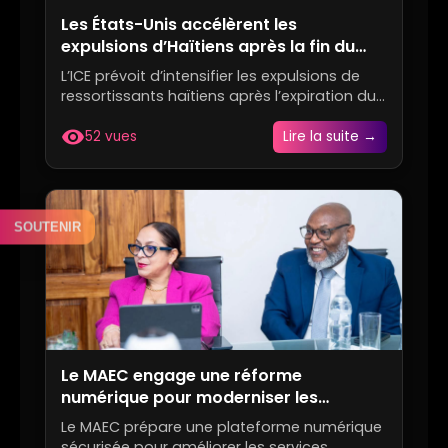
Les États-Unis accélèrent les
expulsions d’Haïtiens après la fin du
statut de protection temporaire
L’ICE prévoit d’intensifier les expulsions de
ressortissants haïtiens après l’expiration du
TPS, à la suite...
visibility
52 vues
Lire la suite →
SOUTENIR
Le MAEC engage une réforme
numérique pour moderniser les
services consulaires haïtiens
Le MAEC prépare une plateforme numérique
sécurisée pour améliorer les services