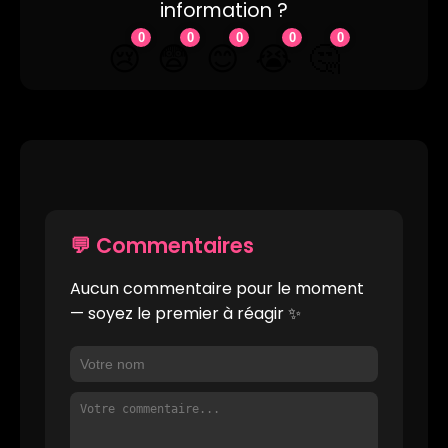
information ?
0
0
0
0
0
🤔
😢
😨
😊
😭
💬 Commentaires
Aucun commentaire pour le moment
— soyez le premier à réagir ✨